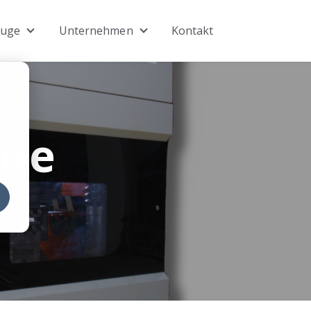
euge
Unternehmen
Kontakt
und andere Maschinen
 for Service
Show submenu for Werkzeuge
Show submenu for Unternehme
ine