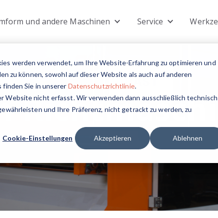
mform und andere Maschinen
Service
Werkz
ubmenu for Maschinen
Show submenu for Umform 
Show submenu
kies werden verwendet, um Ihre Website-Erfahrung zu optimieren und
llen zu können, sowohl auf dieser Website als auch auf anderen
 finden Sie in unserer
Datenschutzrichtlinie
.
ch Richtmasch
r Website nicht erfasst. Wir verwenden dann ausschließlich technisch
ewährleisten und Ihre Präferenz, nicht getrackt zu werden, zu
Cookie-Einstellungen
Akzeptieren
Ablehnen