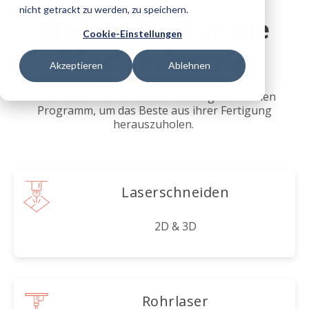
nicht getrackt zu werden, zu speichern.
Maschinen für die
Cookie-Einstellungen
Blechindustrie
Akzeptieren
Ablehnen
Fein selektiertes Blechbearbeitungsmaschinen
Programm, um das Beste aus ihrer Fertigung
herauszuholen.
Laserschneiden
2D & 3D
Rohrlaser